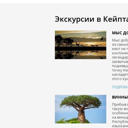
Экскурсии в Кейпт
МЫС Д
Мыс доб
из самых
мест не 
континен
легендар
захваты
поднявш
точку Ке
насладит
этого кр
ПОДРОБН
ВИННЫ
Прибыв в
такую в
особенно
на вино
Республи
изыскан