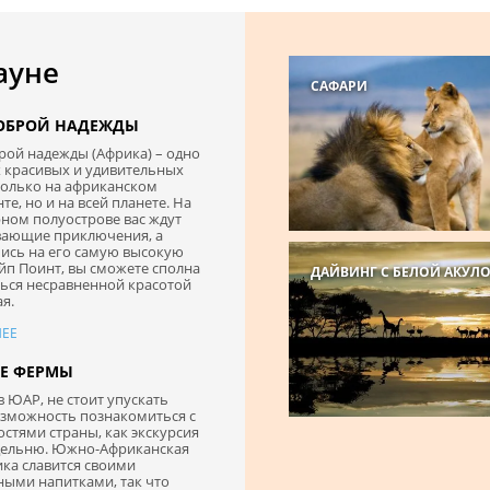
ауне
САФАРИ
ОБРОЙ НАДЕЖДЫ
рой надежды (Африка) – одно
 красивых и удивительных
только на африканском
те, но и на всей планете. На
ном полуострове вас ждут
вающие приключения, а
ись на его самую высокую
йп Поинт, вы сможете сполна
ДАЙВИНГ С БЕЛОЙ АКУЛ
ься несравненной красотой
ая.
ЕЕ
Е ФЕРМЫ
 ЮАР, не стоит упускать
озможность познакомиться с
стями страны, как экскурсия
дельню. Южно-Африканская
ка славится своими
ными напитками, так что